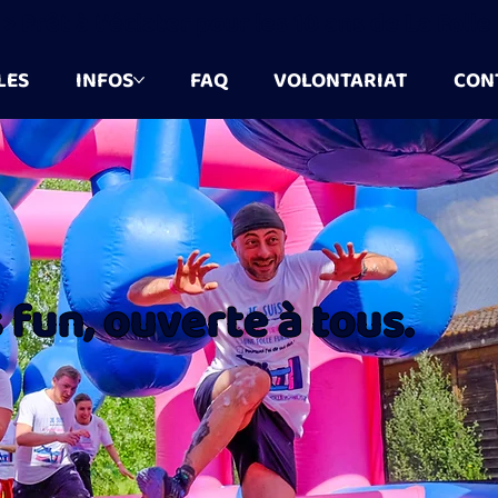
 > Prêt à t'éclater pour les 10 ans de La Foll
LES
INFOS
FAQ
VOLONTARIAT
CON
 fun, ouverte à tous.