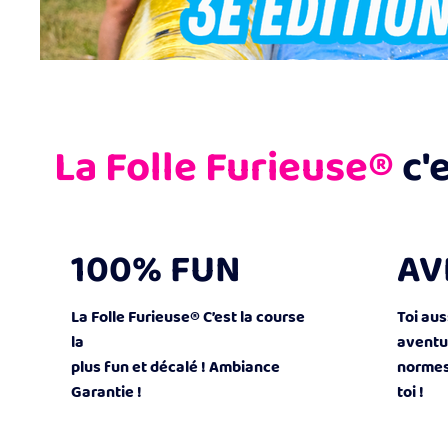
La Folle Furieuse®
c'e
100% FUN
AV
La Folle Furieuse® C’est la course
Toi aus
la
aventu
plus fun et décalé ! Ambiance
normes
Garantie !
toi !