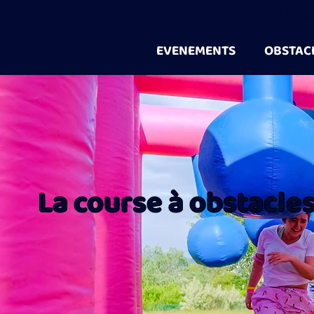
Ton billet dès 29.99€
EVENEMENTS
OBSTAC
La course à obstacles