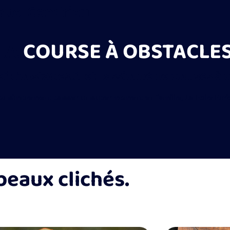
ste, Condrieu
LA
COURSE À OBSTACLE
f d'
obstacles.fr
et passionné de courses à o
 ou simplement passer un super moment en famille, La Folle Furie
beaux clichés.