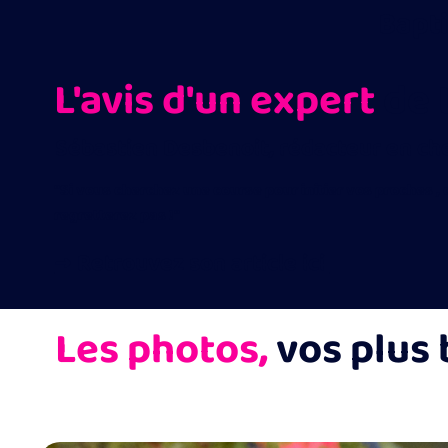
Bapti
L'avis d'un expert
de 
Sébastien Desbenoit, rédacteur en che
"Si vous cherchez une course pour initier vos proches ,
regretterez pas !"
→ Retrouvez son article ici
Les photos,
vos plus 