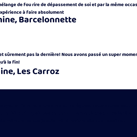
mélange de fou rire de dépassement de soi et par la même occa
expérience à faire absolument
hine, Barcelonnette
et sûrement pas la dernière! Nous avons passé un super moment
'à la fin!
ine, Les Carroz
soyez en famille, entre amis ou collègues, cette course est une
 Le fait qu'il n'y ait pas de chrono permet à chacun d'aller à so
ée mémorable que je suis prêt à revivre dès que possible !