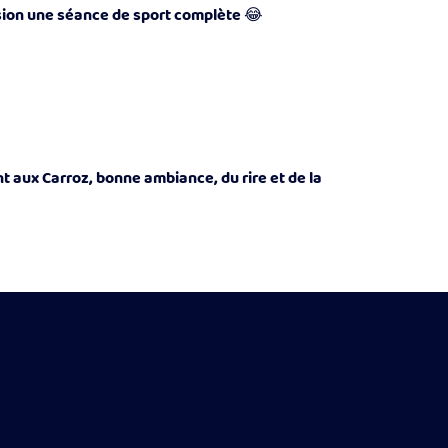
sion une séance de sport complète 😂
 aux Carroz, bonne ambiance, du rire et de la
 excellente occasion de se dépasser tout en
n rythme et de profiter pleinement de l'expérience.