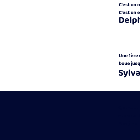
C'est un 
C'est un 
Delp
Une 1ère 
boue jusqu
Sylva
Que vous 
s'amusant.
Une journ