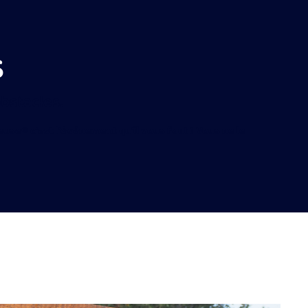
S
bstacles.
use® c'est l'événement qu'il vous faut ! Vous ne le