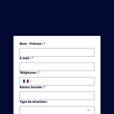
par son absence de classement et de chronométrage.
Remplissez le formulaire ci-
dessous pour être recontacté :
Nom - Prénom :
*
E‑mail :
*
Téléphone :
*
Raison Sociale :
*
Type de structure :